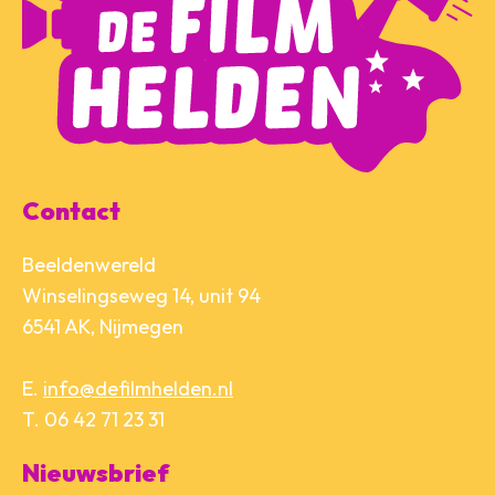
Contact
Beeldenwereld
Winselingseweg 14, unit 94
6541 AK, Nijmegen
E.
info@defilmhelden.nl
T. 06 42 71 23 31
Nieuwsbrief